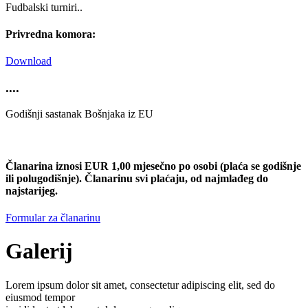
Fudbalski turniri..
Privredna komora:
Download
....
Godišnji sastanak Bošnjaka iz EU
Članarina iznosi EUR 1,00 mjesečno po osobi (plaća se godišnje
ili polugodišnje). Članarinu svi plaćaju, od najmlađeg do
najstarijeg.
Formular za članarinu
Galerij
Lorem ipsum dolor sit amet, consectetur adipiscing elit, sed do
eiusmod tempor