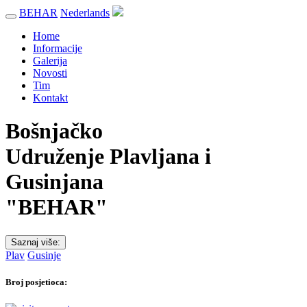
BEHAR
Nederlands
Home
Informacije
Galerija
Novosti
Tim
Kontakt
Bošnjačko
Udruženje Plavljana i
Gusinjana
"BEHAR"
Saznaj više:
Plav
Gusinje
Broj posjetioca: