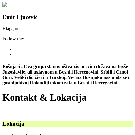
Emir Ljucević
Blagajnik
Follow me:
Bošnjaci - Ova grupa stanovništva živi u svim državama bivše
Jugoslavije, ali uglavnom u Bosni i Hercegovini, Srbiji i Crnoj
Gori. Veliki dio živi i u Turskoj. Većina Bošnjaka nastanila se u
gostoljubivoj Holandiji tokom rata u Bosni i Hercegovini.
Kontakt & Lokacija
Lokacija