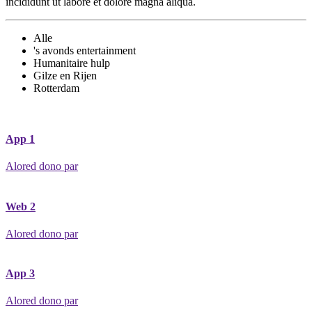
incididunt ut labore et dolore magna aliqua.
Alle
's avonds entertainment
Humanitaire hulp
Gilze en Rijen
Rotterdam
App 1
Alored dono par
Web 2
Alored dono par
App 3
Alored dono par